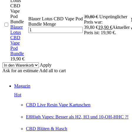
39,80
€
Ursprünglicher
Blauer Lotus CBD Vape Pod
Preis war:
Bundle Menge
Blauer
39,80 €
19,90
€
Aktueller
Lotus
Preis ist: 19,90 €.
CBD
Vape
Pod
Bundle
19,90
€
Apply
Ask for an estimate
Add all to cart
Magazin
Hot
CBD Live Resin Vape Kartuschen
E8High Vapes: Besser als H2, H3 und 10-OH-HHC ?!
CBD Blüten & Hasch