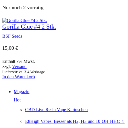
weist
mehrere
Nur noch 2 vorrätig
Varianten
auf.
Die
Gorilla Glue #4 2 Stk.
Optionen
können
BSF Seeds
auf
der
Produktseite
15,00
€
gewählt
werden
Enthält 7% Mwst.
zzgl.
Versand
Lieferzeit: ca. 3-4 Werktage
In den Warenkorb
Magazin
Hot
CBD Live Resin Vape Kartuschen
E8High Vapes: Besser als H2, H3 und 10-OH-HHC ?!