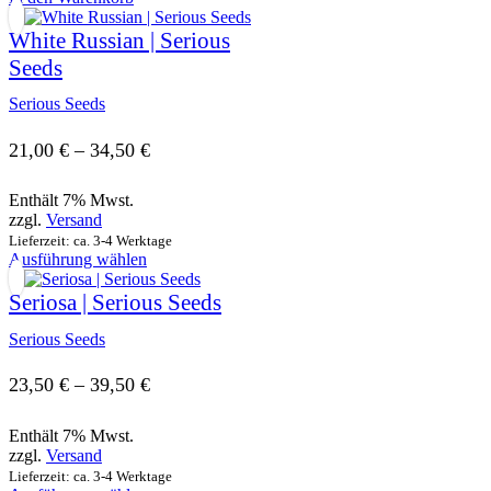
White Russian | Serious
Seeds
Serious Seeds
Preisspanne:
21,00
€
–
34,50
€
21,00 €
Enthält 7% Mwst.
bis
zzgl.
Versand
Lieferzeit: ca. 3-4 Werktage
34,50 €
Dieses
Ausführung wählen
Produkt
weist
Seriosa | Serious Seeds
mehrere
Varianten
Serious Seeds
auf.
Die
Preisspanne:
23,50
€
–
39,50
€
Optionen
23,50 €
können
Enthält 7% Mwst.
auf
bis
zzgl.
Versand
der
Produktseite
Lieferzeit: ca. 3-4 Werktage
39,50 €