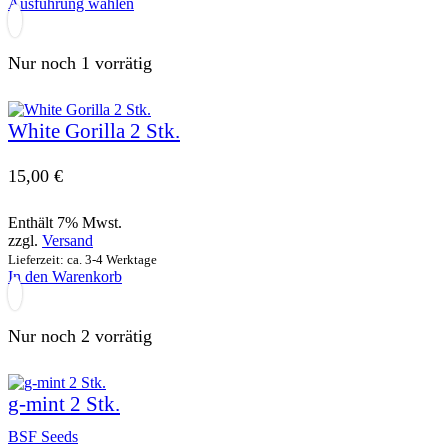
Dieses
Ausführung wählen
gewählt
Produkt
werden
weist
mehrere
Nur noch 1 vorrätig
Varianten
auf.
Die
White Gorilla 2 Stk.
Optionen
können
auf
15,00
€
der
Produktseite
gewählt
Enthält 7% Mwst.
werden
zzgl.
Versand
Lieferzeit: ca. 3-4 Werktage
In den Warenkorb
Nur noch 2 vorrätig
g-mint 2 Stk.
BSF Seeds