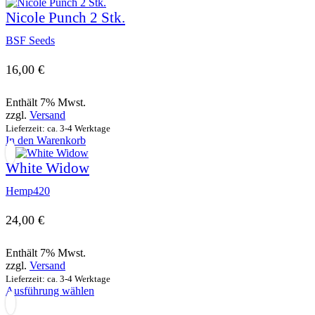
Die
Nicole Punch 2 Stk.
Optionen
können
BSF Seeds
auf
der
Produktseite
16,00
€
gewählt
werden
Enthält 7% Mwst.
zzgl.
Versand
Lieferzeit: ca. 3-4 Werktage
In den Warenkorb
White Widow
Hemp420
24,00
€
Enthält 7% Mwst.
zzgl.
Versand
Lieferzeit: ca. 3-4 Werktage
Dieses
Ausführung wählen
Produkt