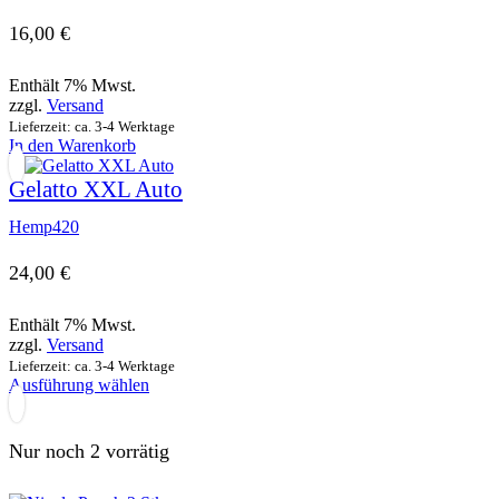
16,00
€
Enthält 7% Mwst.
zzgl.
Versand
Lieferzeit: ca. 3-4 Werktage
In den Warenkorb
Gelatto XXL Auto
Hemp420
24,00
€
Enthält 7% Mwst.
zzgl.
Versand
Lieferzeit: ca. 3-4 Werktage
Dieses
Ausführung wählen
Produkt
weist
mehrere
Nur noch 2 vorrätig
Varianten
auf.