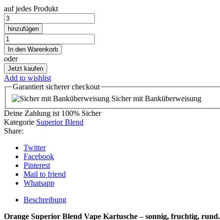
auf jedes Produkt
Orange
Superior
hinzufügen
Blend
Orange
Vape
Superior
In den Warenkorb
Kartusche
Blend
oder
Menge
Vape
Jetzt kaufen
Kartusche
Add to wishlist
Menge
Garantiert
sicherer
checkout
Sicher mit Banküberweisung
Deine Zahlung ist
100% Sicher
Kategorie
Superior Blend
Share:
Twitter
Facebook
Pinterest
Mail to friend
Whatsapp
Beschreibung
Orange Superior Blend Vape Kartusche – sonnig, fruchtig, rund.