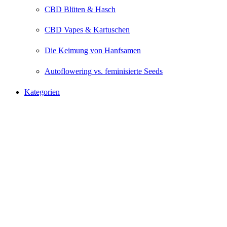
CBD Blüten & Hasch
CBD Vapes & Kartuschen
Die Keimung von Hanfsamen
Autoflowering vs. feminisierte Seeds
Kategorien
CBD
Superior Blend
Seeds
B2B
Interessiert?
>> zur B2B Seite <<
Support & Infos