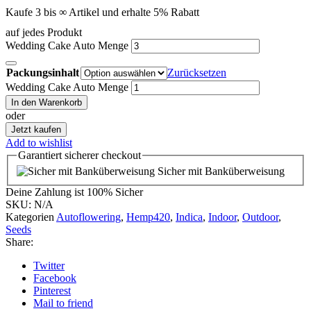
Kaufe 3 bis ∞ Artikel und erhalte 5% Rabatt
auf jedes Produkt
Wedding Cake Auto Menge
Packungsinhalt
Zurücksetzen
Wedding Cake Auto Menge
In den Warenkorb
oder
Jetzt kaufen
Add to wishlist
Garantiert
sicherer
checkout
Sicher mit Banküberweisung
Deine Zahlung ist
100% Sicher
SKU:
N/A
Kategorien
Autoflowering
,
Hemp420
,
Indica
,
Indoor
,
Outdoor
,
Seeds
Share:
Twitter
Facebook
Pinterest
Mail to friend