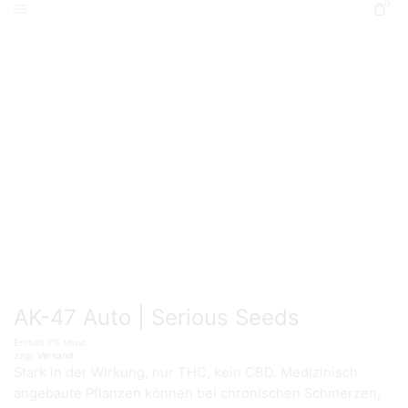
0
Start
Seeds
Samenbank
Serious Seeds
AK-47 Auto | Serious Seeds
Enthält 7% Mwst.
zzgl.
Versand
Stark in der Wirkung, nur THC, kein CBD. Medizinisch
angebaute Pflanzen können bei chronischen Schmerzen,