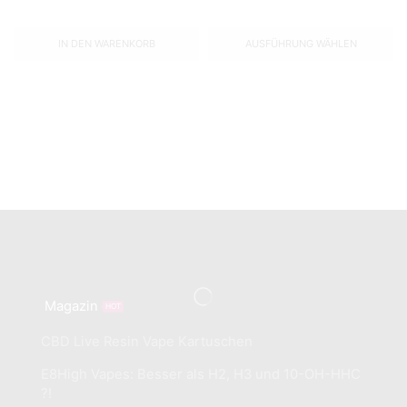
IN DEN WARENKORB
AUSFÜHRUNG WÄHLEN
Magazin
HOT
CBD Live Resin Vape Kartuschen
E8High Vapes: Besser als H2, H3 und 10-OH-HHC
?!