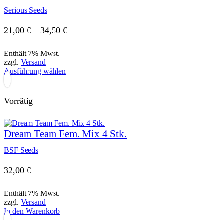
mehrere
Varianten
Serious Seeds
auf.
Die
Preisspanne:
21,00
€
–
34,50
€
Optionen
21,00 €
können
Enthält 7% Mwst.
auf
bis
zzgl.
Versand
der
Dieses
Ausführung wählen
Produktseite
34,50 €
Produkt
gewählt
weist
werden
mehrere
Vorrätig
Varianten
auf.
Die
Dream Team Fem. Mix 4 Stk.
Optionen
können
BSF Seeds
auf
der
Produktseite
32,00
€
gewählt
werden
Enthält 7% Mwst.
zzgl.
Versand
In den Warenkorb