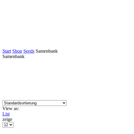
Start
Shop
Seeds
Samenbank
Samenbank
View as:
List
zeige
Products
per