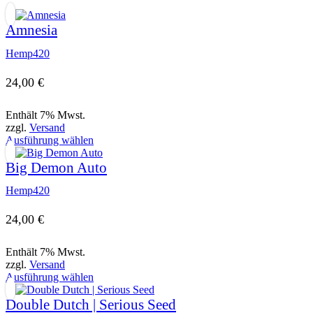
page
Amnesia
Hemp420
24,00
€
Enthält 7% Mwst.
zzgl.
Versand
Dieses
Ausführung wählen
Produkt
weist
Big Demon Auto
mehrere
Varianten
Hemp420
auf.
Die
24,00
€
Optionen
können
Enthält 7% Mwst.
auf
zzgl.
Versand
der
Dieses
Ausführung wählen
Produktseite
Produkt
gewählt
weist
Double Dutch | Serious Seed
werden