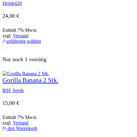
Hemp420
24,00
€
Enthält 7% Mwst.
zzgl.
Versand
Dieses
Ausführung wählen
Produkt
weist
mehrere
Nur noch 1 vorrätig
Varianten
auf.
Die
Gorilla Banana 2 Stk.
Optionen
können
BSF Seeds
auf
der
Produktseite
15,00
€
gewählt
werden
Enthält 7% Mwst.
zzgl.
Versand
In den Warenkorb