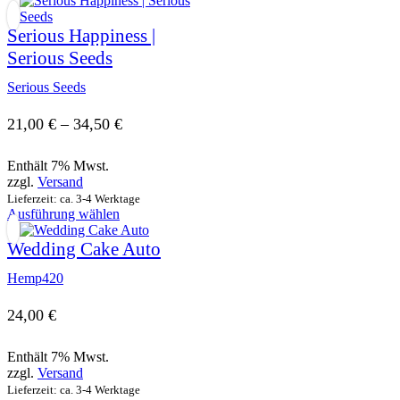
weist
mehrere
Serious Happiness |
Varianten
Serious Seeds
auf.
Die
Serious Seeds
Optionen
können
Preisspanne:
21,00
€
–
34,50
€
auf
der
21,00 €
Produktseite
Enthält 7% Mwst.
bis
gewählt
zzgl.
Versand
werden
Lieferzeit: ca. 3-4 Werktage
34,50 €
Dieses
Ausführung wählen
Produkt
weist
Wedding Cake Auto
mehrere
Varianten
Hemp420
auf.
Die
24,00
€
Optionen
können
Enthält 7% Mwst.
auf
zzgl.
Versand
der
Produktseite
Lieferzeit: ca. 3-4 Werktage