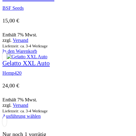
BSF Seeds
15,00
€
Enthält 7% Mwst.
zzgl.
Versand
Lieferzeit: ca. 3-4 Werktage
In den Warenkorb
Gelatto XXL Auto
Hemp420
24,00
€
Enthält 7% Mwst.
zzgl.
Versand
Lieferzeit: ca. 3-4 Werktage
Dieses
Ausführung wählen
Produkt
weist
mehrere
Nur noch 1 vorrätig