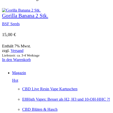
Varianten
auf.
Die
Gorilla Banana 2 Stk.
Optionen
können
BSF Seeds
auf
der
Produktseite
15,00
€
gewählt
werden
Enthält 7% Mwst.
zzgl.
Versand
Lieferzeit: ca. 3-4 Werktage
In den Warenkorb
Magazin
Hot
CBD Live Resin Vape Kartuschen
E8High Vapes: Besser als H2, H3 und 10-OH-HHC ?!
CBD Blüten & Hasch