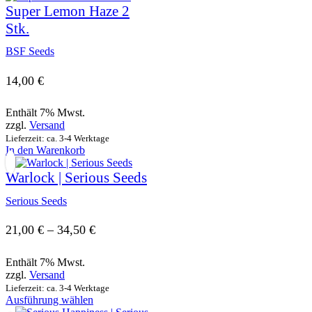
Super Lemon Haze 2
Stk.
BSF Seeds
14,00
€
Enthält 7% Mwst.
zzgl.
Versand
Lieferzeit: ca. 3-4 Werktage
In den Warenkorb
Warlock | Serious Seeds
Serious Seeds
Preisspanne:
21,00
€
–
34,50
€
21,00 €
Enthält 7% Mwst.
bis
zzgl.
Versand
Lieferzeit: ca. 3-4 Werktage
34,50 €
Dieses
Ausführung wählen
Produkt