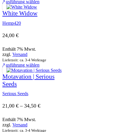
Dieses
Ausführung wählen
gewählt
Produkt
werden
weist
White Widow
mehrere
Varianten
Hemp420
auf.
Die
24,00
€
Optionen
können
Enthält 7% Mwst.
auf
zzgl.
Versand
der
Produktseite
Lieferzeit: ca. 3-4 Werktage
Dieses
Ausführung wählen
gewählt
Produkt
werden
weist
Motavation | Serious
mehrere
Seeds
Varianten
auf.
Serious Seeds
Die
Optionen
Preisspanne:
21,00
€
–
34,50
€
können
auf
21,00 €
der
Enthält 7% Mwst.
bis
Produktseite
zzgl.
Versand
gewählt
Lieferzeit: ca. 3-4 Werktage
34,50 €