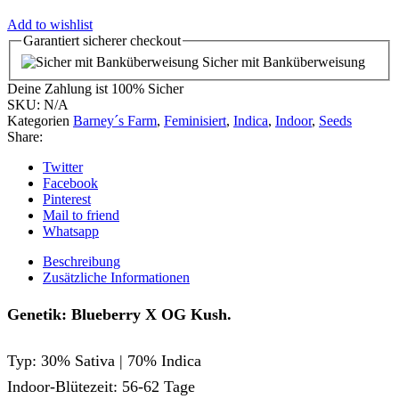
Add to wishlist
Garantiert
sicherer
checkout
Sicher mit Banküberweisung
Deine Zahlung ist
100% Sicher
SKU:
N/A
Kategorien
Barney´s Farm
,
Feminisiert
,
Indica
,
Indoor
,
Seeds
Share:
Twitter
Facebook
Pinterest
Mail to friend
Whatsapp
Beschreibung
Zusätzliche Informationen
Genetik: Blueberry X OG Kush.
Typ: 30% Sativa | 70% Indica
Indoor-Blütezeit: 56-62 Tage