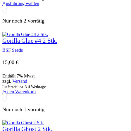
werden
Dieses
Ausführung wählen
Produkt
weist
mehrere
Nur noch 2 vorrätig
Varianten
auf.
Die
Gorilla Glue #4 2 Stk.
Optionen
können
BSF Seeds
auf
der
Produktseite
15,00
€
gewählt
werden
Enthält 7% Mwst.
zzgl.
Versand
Lieferzeit: ca. 3-4 Werktage
In den Warenkorb
Nur noch 1 vorrätig
Gorilla Ghost 2 Stk.