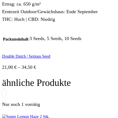
Ertrag: ca. 650 g/m²
Erntezeit Outdoor/Gewächshaus: Ende September
THC: Hoch | CBD: Niedrig
3 Seeds, 5 Seeds, 10 Seeds
Packunsinhalt
Double Dutch | Serious Seed
Preisspanne:
21,00
€
–
34,50
€
21,00 €
ähnliche Produkte
bis
34,50 €
Nur noch 1 vorrätig