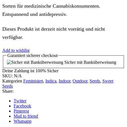
Sorten für medizinische Cannabiskonsumenten.
Entspannend und antidepressiv.
Dieses Produkt ist derzeit nicht vorrätig und nicht
verfügbar.
Add to wishlist
Garantiert
sicherer
checkout
Sicher mit Banküberweisung
Deine Zahlung ist
100% Sicher
SKU:
N/A
Kategorien
Feminisiert
,
Indica
,
Indoor
,
Outdoor
,
Seeds
,
Sweet
Seeds
Share:
Twitter
Facebook
Pinterest
Mail to friend
Whatsapp