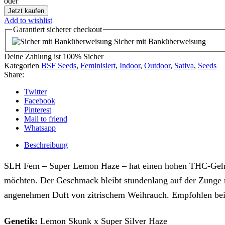
oder
Jetzt kaufen
Add to wishlist
Garantiert
sicherer
checkout
Sicher mit Banküberweisung
Deine Zahlung ist
100% Sicher
Kategorien
BSF Seeds
,
Feminisiert
,
Indoor
,
Outdoor
,
Sativa
,
Seeds
Share:
Twitter
Facebook
Pinterest
Mail to friend
Whatsapp
Beschreibung
SLH Fem – Super Lemon Haze – hat einen hohen THC-Gehalt 
möchten. Der Geschmack bleibt stundenlang auf der Zunge 
angenehmen Duft von zitrischem Weihrauch. Empfohlen bei S
Genetik:
Lemon Skunk x Super Silver Haze