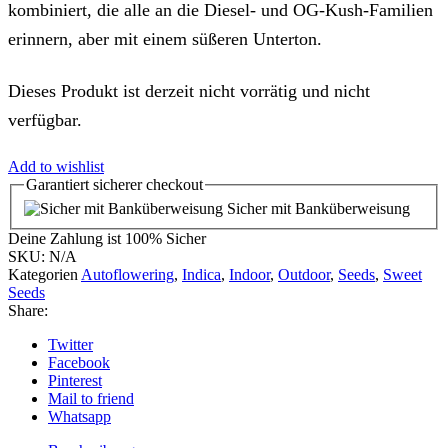
kombiniert, die alle an die Diesel- und OG-Kush-Familien
erinnern, aber mit einem süßeren Unterton.
Dieses Produkt ist derzeit nicht vorrätig und nicht
verfügbar.
Add to wishlist
Garantiert
sicherer
checkout
Sicher mit Banküberweisung
Deine Zahlung ist
100% Sicher
SKU:
N/A
Kategorien
Autoflowering
,
Indica
,
Indoor
,
Outdoor
,
Seeds
,
Sweet
Seeds
Share:
Twitter
Facebook
Pinterest
Mail to friend
Whatsapp